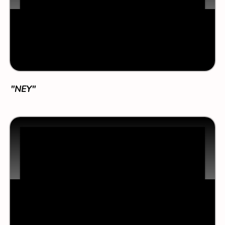
"N
EY"
"
HUM"