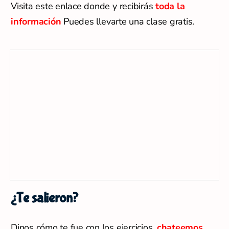
¿Te salieron?
Dinos cómo te fue con los ejercicios,
chateemos
directamente
y ahí podrás mandarnos tu audio
y
te diremos qué tal lo estás haciendo. Vas a lograr
una voz fuerte con ellos y nuestros consejos.
¡
Estamos a tu servicio!
Share on:
Categorías:
Sin categorizar