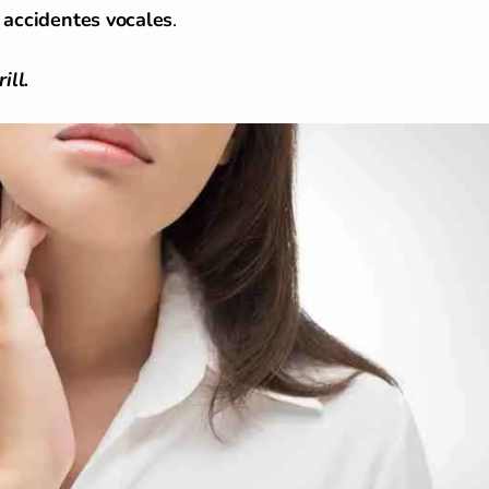
a
accidentes vocales
.
rill.