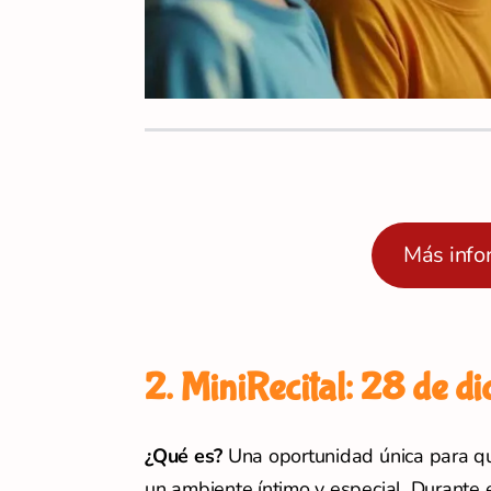
Más info
2
. MiniRecital: 28 de d
¿Qué es?
Una oportunidad única para qu
un ambiente íntimo y especial. Durante 