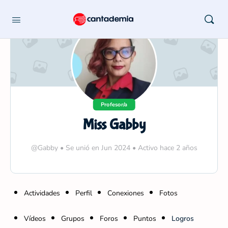
Profesor/a
Miss Gabby
@Gabby
•
Se unió en Jun 2024
•
Activo hace 2 años
Actividades
Perfil
Conexiones
Fotos
Vídeos
Grupos
Foros
Puntos
Logros