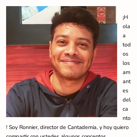
¡H
ola
a
tod
os
los
am
ant
es
del
ca
nto
! Soy Ronnier, director de Cantademia, y hoy quiero
compartir con ustedes algunos conceptos