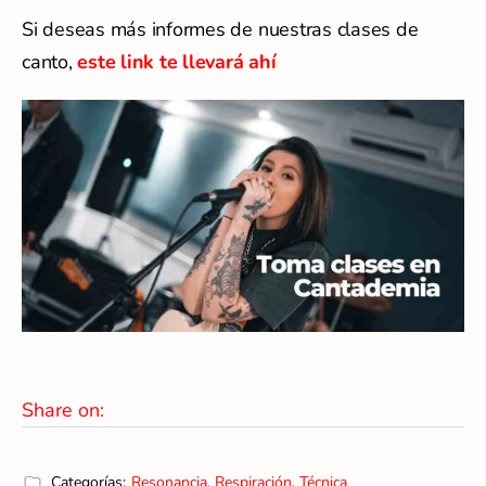
Si deseas más informes de nuestras clases de
canto,
este link te llevará ahí
Share on:
Categorías:
Resonancia
,
Respiración
,
Técnica