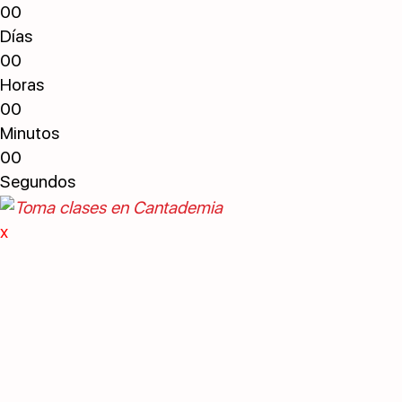
0
0
Días
0
0
Horas
0
0
Minutos
0
0
Segundos
x