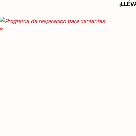
¡LLÉV
x